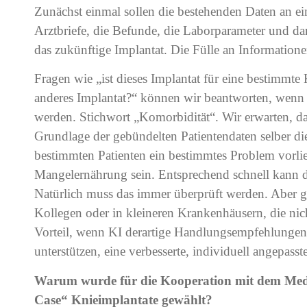
Zunächst einmal sollen die bestehenden Daten an e
Arztbriefe, die Befunde, die Laborparameter und da
das zukünftige Implantat. Die Fülle an Information
Fragen wie „ist dieses Implantat für eine bestimmte 
anderes Implantat?“ können wir beantworten, wenn 
werden. Stichwort „Komorbidität“. Wir erwarten, dass
Grundlage der gebündelten Patientendaten selber die
bestimmten Patienten ein bestimmtes Problem vorlie
Mangelernährung sein. Entsprechend schnell kann 
Natürlich muss das immer überprüft werden. Aber g
Kollegen oder in kleineren Krankenhäusern, die nich
Vorteil, wenn KI derartige Handlungsempfehlungen l
unterstützen, eine verbesserte, individuell angepass
Warum wurde für die Kooperation mit dem Medi
Case“ Knieimplantate gewählt?