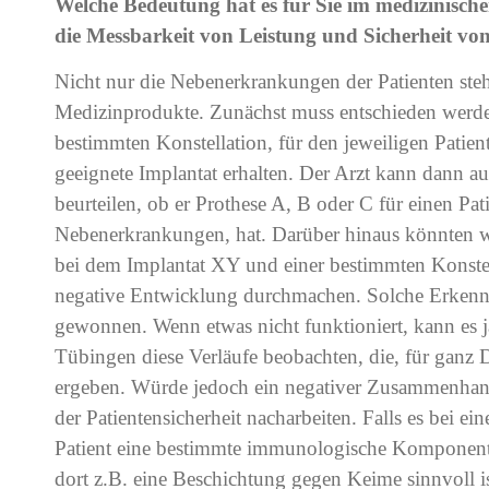
Welche Bedeutung hat es für Sie im medizinische
die Messbarkeit von Leistung und Sicherheit vo
Nicht nur die Nebenerkrankungen der Patienten ste
Medizinprodukte. Zunächst muss entschieden werden
bestimmten Konstellation, für den jeweiligen Patient
geeignete Implantat erhalten. Der Arzt kann dann au
beurteilen, ob er Prothese A, B oder C für einen Pa
Nebenerkrankungen, hat. Darüber hinaus könnten wi
bei dem Implantat XY und einer bestimmten Konstell
negative Entwicklung durchmachen. Solche Erkenn
gewonnen. Wenn etwas nicht funktioniert, kann es ja 
Tübingen diese Verläufe beobachten, die, für ganz D
ergeben. Würde jedoch ein negativer Zusammenhang id
der Patientensicherheit nacharbeiten. Falls es bei e
Patient eine bestimmte immunologische Komponente 
dort z.B. eine Beschichtung gegen Keime sinnvoll i